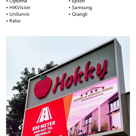
• Optoma
• Epson
• HIKVision
• Samsung
• Unilumin
• Qiangli
• Relor